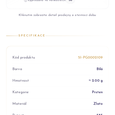
Vyprodáno ve velikostech:
56
Kliknutím zobrazíte detail prodejny a otevírací dobu
SPECIFIKACE
Kód produktu
5I-PG0002109
Barva
Bílá
Hmotnost
≈ 2.00 g
Kategorie
Prsten
Materiál
Zlato