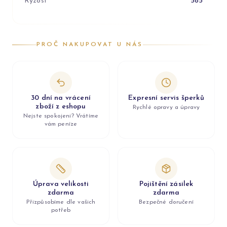
Ryzost
585
PROČ NAKUPOVAT U NÁS
30 dní na vrácení
Expresní servis šperků
zboží z eshopu
Rychlé opravy a úpravy
Nejste spokojeni? Vrátíme
vám peníze
Úprava velikosti
Pojištění zásilek
zdarma
zdarma
Přizpůsobíme dle vašich
Bezpečné doručení
potřeb