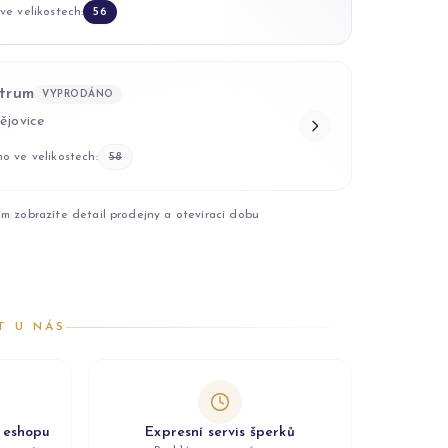
ve velikostech:
56
trum
VYPRODÁNO
ějovice
o ve velikostech:
58
ím zobrazíte detail prodejny a otevírací dobu
T U NÁS
z eshopu
Expresní servis šperků