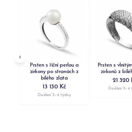
Prsten s říční perlou a
Prsten s vlnitý
zirkony po stranách z
zirkonů z bílé
bílého zlata
21 320 
13 130 Kč
Dodání 3–4 
Dodání 3–4 týdny