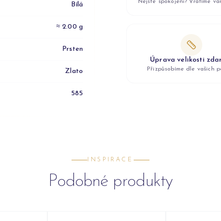
Nejste spokojeni? Vrátíme v
Bílá
≈ 2.00 g
Prsten
Úprava velikosti zd
Přizpůsobíme dle vašich p
Zlato
585
INSPIRACE
Podobné produkty