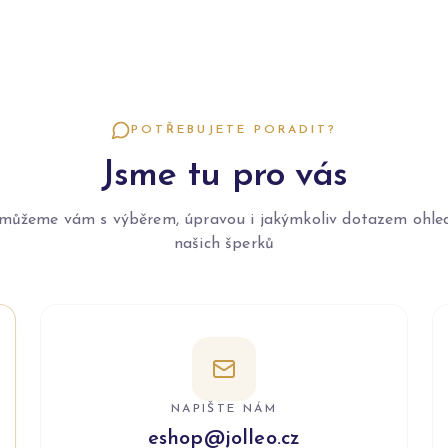
POTŘEBUJETE PORADIT?
Jsme tu pro vás
můžeme vám s výběrem, úpravou i jakýmkoliv dotazem ohle
našich šperků
NAPIŠTE NÁM
eshop@jolleo.cz