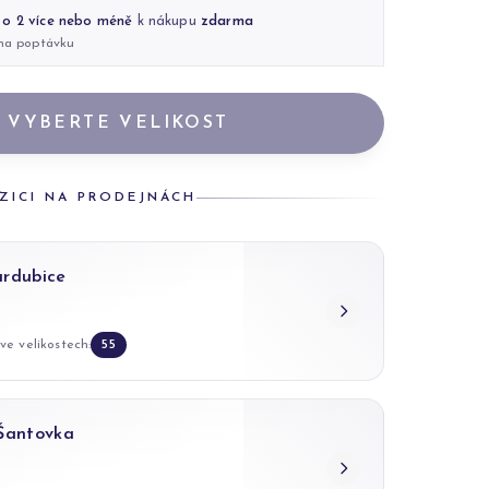
 o 2 více nebo méně
k nákupu
zdarma
 na poptávku
VYBERTE VELIKOST
ZICI NA PRODEJNÁCH
ardubice
ve velikostech:
55
 Šantovka