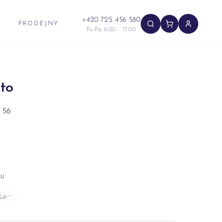
+420 725 456 580
PRODEJNY
Po-Pá: 8:00 - 17:00
to
 56
NU
58