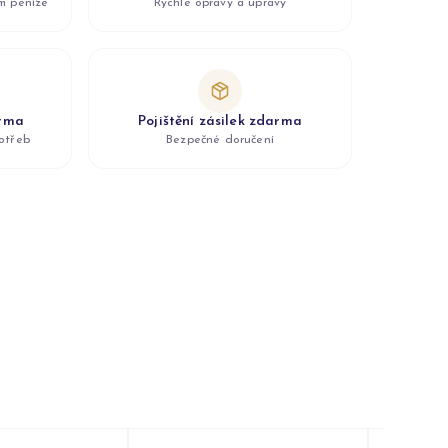
ám peníze
Rychlé opravy a úpravy
arma
Pojištění zásilek zdarma
otřeb
Bezpečné doručení