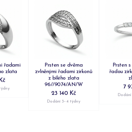
mi řadami
Prsten se dvěma
Prsten s
ho zlata
zvlněnými řadami zirkonů
řadou zir
z bílého zlata
z
Kč
96//9074/AN/W
7 9
týdny
23 140 Kč
Dodání
Dodání 3–4 týdny