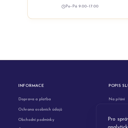
Po–Pá 9:00–17:00
INFORMACE
POPIS S
Doprava a platba
Na přání
Ochrana osobních údajů
Rytiny do 
Pro sprá
Obchodní podmínky
Opravy a 
analytic