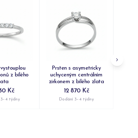
Prs
synte
čirým
Do
 vystouplou
Prsten s asymetricky
konů z bílého
uchyceným centrálním
lata
zirkonem z bílého zlata
30 Kč
12 870 Kč
 3–4 týdny
Dodání 3–4 týdny