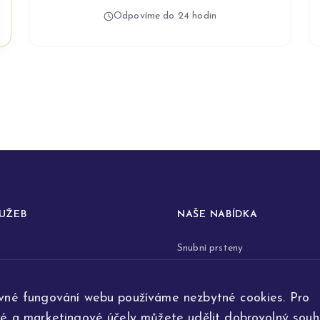
Odpovíme do 24 hodin
LUŽEB
NAŠE NABÍDKA
Snubní prsteny
prstenů
Zásnubní prsteny
vné fungování webu používáme nezbytné cookies. Pro
renovace šperků
Šperky
ké a marketingové účely můžete udělit dobrovolný souhl