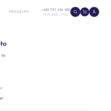
+420 725 456 580
PRODEJNY
Po-Pá: 8:00 - 17:00
to
 56
NU
57