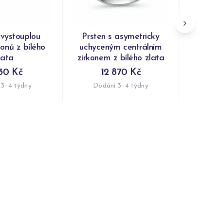
Do
 vystouplou
Prsten s asymetricky
konů z bílého
uchyceným centrálním
lata
zirkonem z bílého zlata
30 Kč
12 870 Kč
 3–4 týdny
Dodání 3–4 týdny