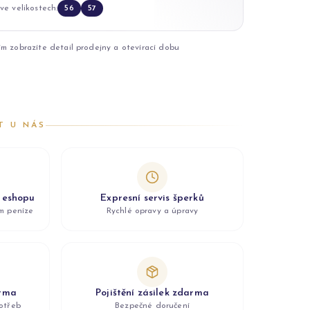
ve velikostech:
56
57
ím zobrazíte detail prodejny a otevírací dobu
T U NÁS
z eshopu
Expresní servis šperků
ám peníze
Rychlé opravy a úpravy
arma
Pojištění zásilek zdarma
otřeb
Bezpečné doručení