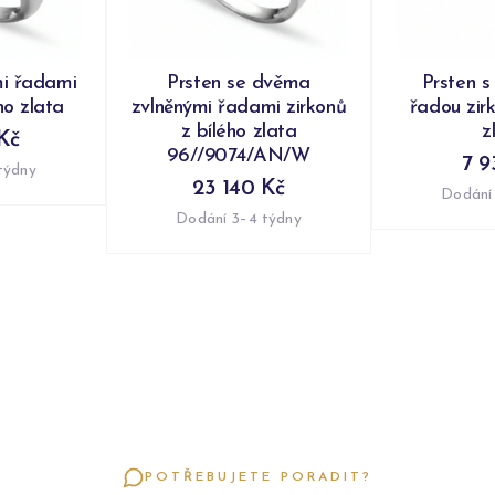
mi řadami
Prsten se dvěma
Prsten s
ho zlata
zvlněnými řadami zirkonů
řadou zir
z bílého zlata
z
Kč
96//9074/AN/W
7 9
týdny
23 140 Kč
Dodání
Dodání 3–4 týdny
POTŘEBUJETE PORADIT?