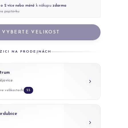
 o 2 více nebo méně
k nákupu
zdarma
 na poptávku
VYBERTE VELIKOST
ZICI NA PRODEJNÁCH
trum
ějovice
ve velikostech:
55
ardubice