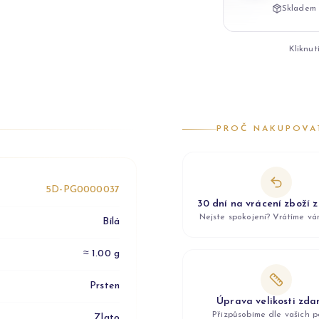
Skladem 
Kliknut
PROČ NAKUPOVA
5D-PG0000037
30 dní na vrácení zboží 
Nejste spokojeni? Vrátíme v
Bílá
≈ 1.00 g
Prsten
Úprava velikosti zd
Přizpůsobíme dle vašich p
Zlato