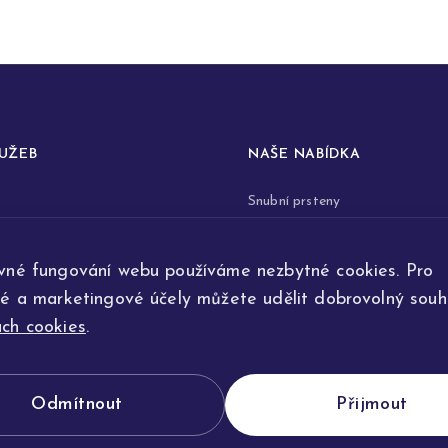
LUŽEB
NAŠE NABÍDKA
Snubní prsteny
prstenů
Zásnubní prsteny
vné fungování webu používáme nezbytné cookies. Pro
renovace šperků
Šperky
ké a marketingové účely můžete udělit dobrovolný souhl
ta
Na přání
ch cookies
.
e výroby
Odmítnout
Přijmout