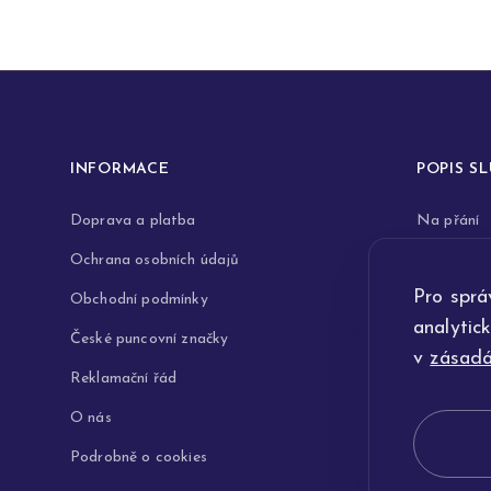
INFORMACE
POPIS S
Doprava a platba
Na přání
Ochrana osobních údajů
Rytiny do 
Pro sprá
Obchodní podmínky
Opravy a 
analytic
České puncovní značky
Výkup zla
v
zásadá
Reklamační řád
Technologi
O nás
Podrobně o cookies