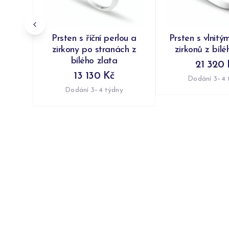
Prsten s říční perlou a
Prsten s vlnitý
zirkony po stranách z
zirkonů z bílé
bílého zlata
21 320 
13 130 Kč
Dodání 3–4 
Dodání 3–4 týdny