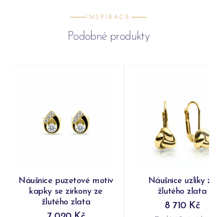
INSPIRACE
Podobné produkty
Náušnice puzetové motiv
Náušnice uzlíky ze
kapky se zirkony ze
žlutého zlata
žlutého zlata
8 710 Kč
7 020 Kč