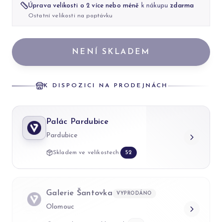
Úprava velikosti o 2 více nebo méně
k nákupu
zdarma
Ostatní velikosti na poptávku
NENÍ SKLADEM
K DISPOZICI NA PRODEJNÁCH
Palác Pardubice
Pardubice
Skladem ve velikostech:
52
Galerie Šantovka
VYPRODÁNO
Olomouc