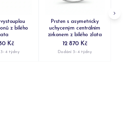
 vystouplou
Prsten s asymetricky
konů z bílého
uchyceným centrálním
lata
zirkonem z bílého zlata
30 Kč
12 870 Kč
 3–4 týdny
Dodání 3–4 týdny