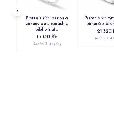
Prsten s říční perlou a
Prsten s vlnitý
zirkony po stranách z
zirkonů z bílé
bílého zlata
21 320 
13 130 Kč
Dodání 3–4 
Dodání 3–4 týdny