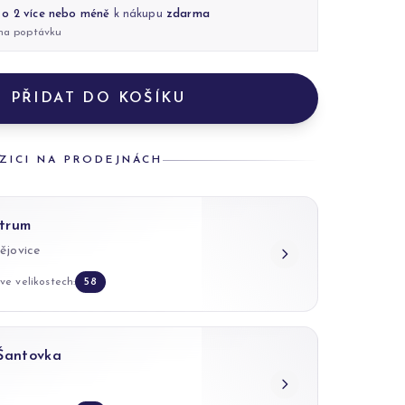
 o 2 více nebo méně
k nákupu
zdarma
 na poptávku
PŘIDAT DO KOŠÍKU
ZICI NA PRODEJNÁCH
trum
ějovice
ve velikostech:
58
 Šantovka