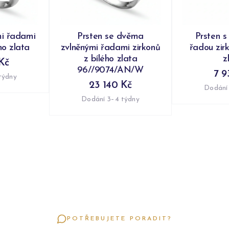
mi řadami
Prsten se dvěma
Prsten s
ho zlata
zvlněnými řadami zirkonů
řadou zir
z bílého zlata
z
Kč
96//9074/AN/W
7 9
týdny
23 140 Kč
Dodání
Dodání 3–4 týdny
POTŘEBUJETE PORADIT?