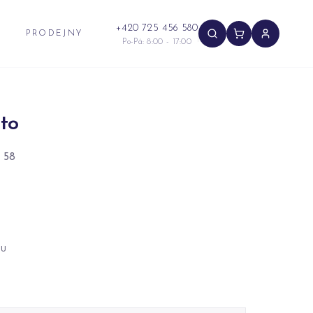
+420 725 456 580
PRODEJNY
Po-Pá: 8:00 - 17:00
to
 58
NU