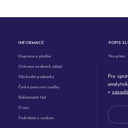
INFORMACE
POPIS S
Doprava a platba
Na přání
Ochrana osobních údajů
Rytiny do 
Pro sprá
Obchodní podmínky
Opravy a 
analytic
České puncovní značky
Výkup zla
v
zásadá
Reklamační řád
Technologi
O nás
Podrobně o cookies