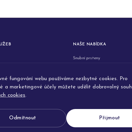
LUŽEB
NAŠE NABÍDKA
Snubní prsteny
prstenů
Zásnubní prsteny
vné fungování webu používáme nezbytné cookies. Pro
renovace šperků
Šperky
ké a marketingové účely můžete udělit dobrovolný souhl
ta
Na přání
ch cookies
.
e výroby
Odmítnout
Přijmout