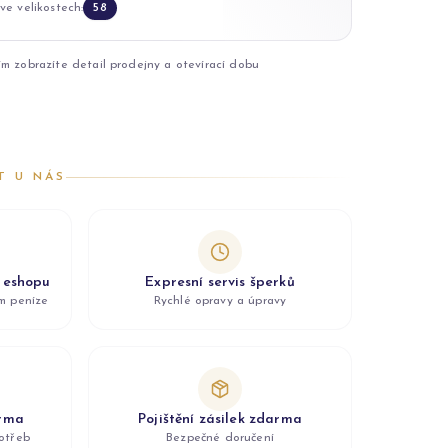
ve velikostech:
58
ím zobrazíte detail prodejny a otevírací dobu
T U NÁS
z eshopu
Expresní servis šperků
ám peníze
Rychlé opravy a úpravy
arma
Pojištění zásilek zdarma
otřeb
Bezpečné doručení