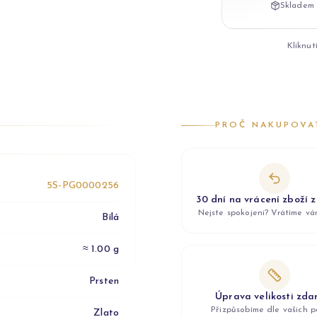
Skladem 
Kliknut
PROČ NAKUPOVA
5S-PG0000256
30 dní na vrácení zboží 
Nejste spokojeni? Vrátíme v
Bílá
≈ 1.00 g
Prsten
Úprava velikosti zd
Přizpůsobíme dle vašich p
Zlato