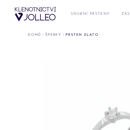
Přeskočit na obsah
SNUBNÍ PRSTENY
ZÁS
DOMŮ
ŠPERKY
PRSTEN ZLATO