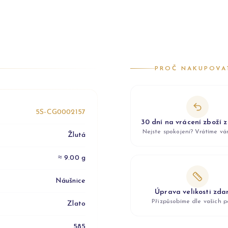
PROČ NAKUPOVA
5S-CG0002157
30 dní na vrácení zboží 
Nejste spokojeni? Vrátíme v
Žlutá
≈ 9.00 g
Náušnice
Úprava velikosti zd
Přizpůsobíme dle vašich p
Zlato
585