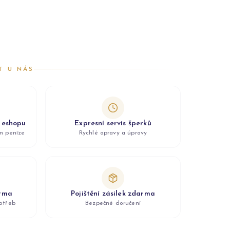
T U NÁS
z eshopu
Expresní servis šperků
ám peníze
Rychlé opravy a úpravy
arma
Pojištění zásilek zdarma
otřeb
Bezpečné doručení