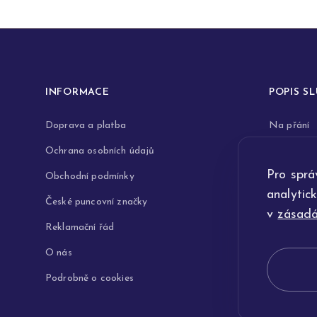
INFORMACE
POPIS S
Doprava a platba
Na přání
Ochrana osobních údajů
Rytiny do 
Pro sprá
Obchodní podmínky
Opravy a 
analytic
České puncovní značky
Výkup zla
v
zásadá
Reklamační řád
Technologi
O nás
Podrobně o cookies