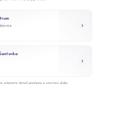
trum
ějovice
 Šantovka
ím zobrazíte detail prodejny a otevírací dobu