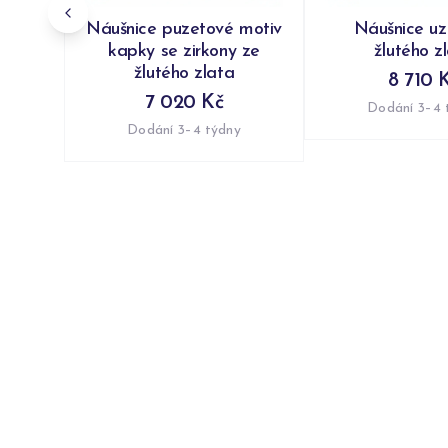
Náušnice puzetové motiv
Náušnice uzl
kapky se zirkony ze
žlutého z
žlutého zlata
8 710 
7 020 Kč
Dodání 3–4 
Dodání 3–4 týdny