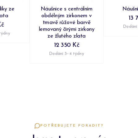
íky ze
Náušnice s centrálním
Náušni
lata
obdélným zirkonem v
13 
tmavě růžové barvě
Kč
Dodání
lemovaný čirými zirkony
týdny
ze žlutého zlata
12 350 Kč
Dodání 3–4 týdny
POTŘEBUJETE PORADIT?