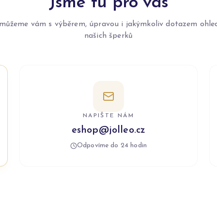
Jsme tu pro vás
můžeme vám s výběrem, úpravou i jakýmkoliv dotazem ohle
našich šperků
NAPIŠTE NÁM
eshop@jolleo.cz
Odpovíme do 24 hodin