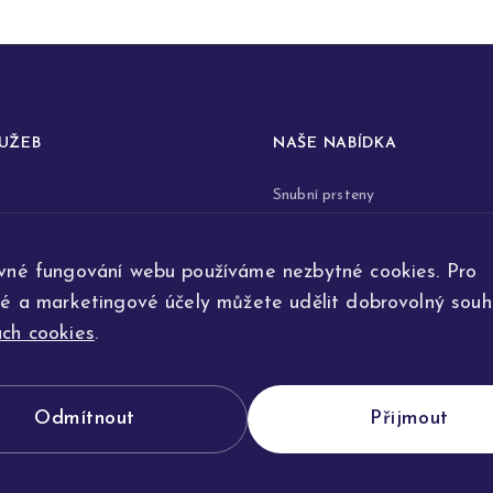
LUŽEB
NAŠE NABÍDKA
Snubní prsteny
prstenů
Zásnubní prsteny
vné fungování webu používáme nezbytné cookies. Pro
renovace šperků
Šperky
ké a marketingové účely můžete udělit dobrovolný souhl
ta
Na přání
ch cookies
.
e výroby
Odmítnout
Přijmout