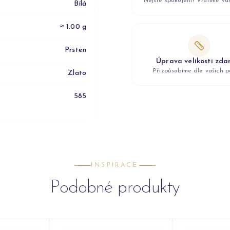
Nejste spokojeni? Vrátíme v
Bílá
≈ 1.00 g
Prsten
Úprava velikosti zd
Přizpůsobíme dle vašich p
Zlato
585
INSPIRACE
Podobné produkty