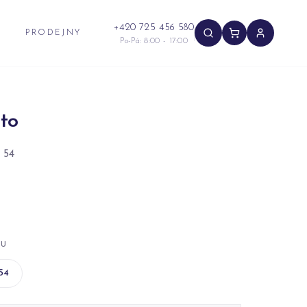
+420 725 456 580
PRODEJNY
Po-Pá: 8:00 - 17:00
to
 54
NU
54