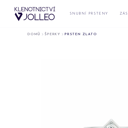
Přeskočit na obsah
SNUBNÍ PRSTENY
ZÁS
DOMŮ
ŠPERKY
PRSTEN ZLATO