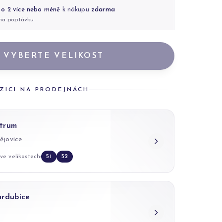
 o 2 více nebo méně
k nákupu
zdarma
 na poptávku
VYBERTE VELIKOST
ZICI NA PRODEJNÁCH
trum
ějovice
ve velikostech:
51
52
ardubice