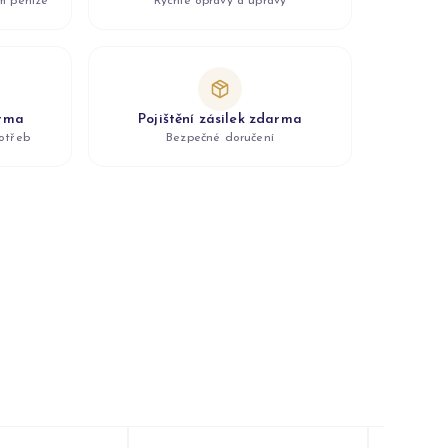
ám peníze
Rychlé opravy a úpravy
arma
Pojištění zásilek zdarma
otřeb
Bezpečné doručení