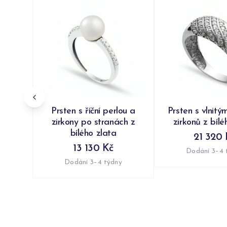
Prsten s říční perlou a
Prsten s vlnitý
zirkony po stranách z
zirkonů z bílé
bílého zlata
21 320 
13 130 Kč
Dodání 3–4 
Dodání 3–4 týdny