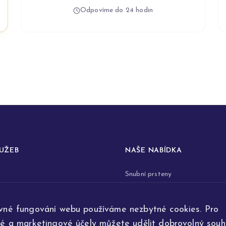
Odpovíme do 24 hodin
LUŽEB
NAŠE NABÍDKA
Snubní prsteny
prstenů
Zásnubní prsteny
vné fungování webu používáme nezbytné cookies. Pro
renovace šperků
Šperky
ké a marketingové účely můžete udělit dobrovolný souhl