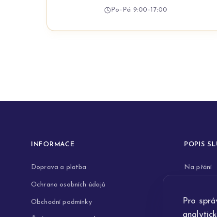
Po–Pá 9:00–17:00
INFORMACE
POPIS S
Doprava a platba
Na přání
Ochrana osobních údajů
Rytiny do 
Pro sprá
Obchodní podmínky
Opravy a 
analytic