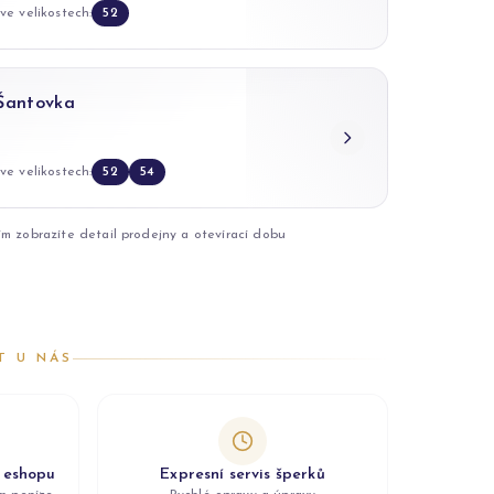
ve velikostech:
52
 Šantovka
ve velikostech:
52
54
ím zobrazíte detail prodejny a otevírací dobu
T U NÁS
z eshopu
Expresní servis šperků