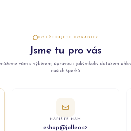
POTŘEBUJETE PORADIT?
Jsme tu pro vás
můžeme vám s výběrem, úpravou i jakýmkoliv dotazem ohle
našich šperků
NAPIŠTE NÁM
eshop@jolleo.cz