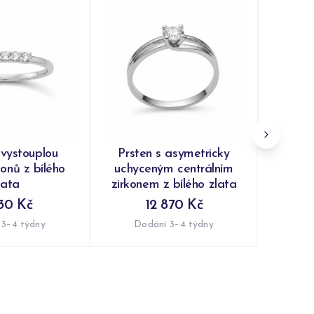
Prs
synte
čirým
Do
 vystouplou
Prsten s asymetricky
konů z bílého
uchyceným centrálním
lata
zirkonem z bílého zlata
30 Kč
12 870 Kč
 3–4 týdny
Dodání 3–4 týdny