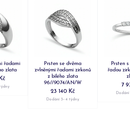
mi řadami
Prsten se dvěma
Prsten s
ho zlata
zvlněnými řadami zirkonů
řadou zir
z bílého zlata
z
Kč
96//9074/AN/W
7 9
týdny
23 140 Kč
Dodání
Dodání 3–4 týdny