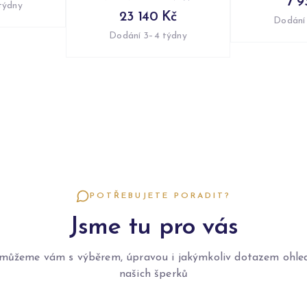
7 9
týdny
23 140 Kč
Dodání
Dodání 3–4 týdny
POTŘEBUJETE PORADIT?
Jsme tu pro vás
můžeme vám s výběrem, úpravou i jakýmkoliv dotazem ohle
našich šperků