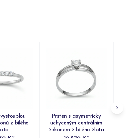
Prs
synte
čirým
Do
 vystouplou
Prsten s asymetricky
konů z bílého
uchyceným centrálním
lata
zirkonem z bílého zlata