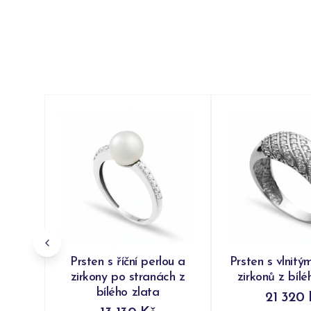
Prsten s říční perlou a
Prsten s vlnitý
zirkony po stranách z
zirkonů z bílé
bílého zlata
21 320 