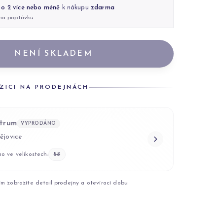
 o 2 více nebo méně
k nákupu
zdarma
 na poptávku
NENÍ SKLADEM
ZICI NA PRODEJNÁCH
trum
VYPRODÁNO
ějovice
o ve velikostech:
58
ím zobrazíte detail prodejny a otevírací dobu