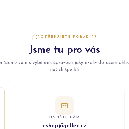
POTŘEBUJETE PORADIT?
Jsme tu pro vás
můžeme vám s výběrem, úpravou i jakýmkoliv dotazem ohle
našich šperků
NAPIŠTE NÁM
eshop@jolleo.cz