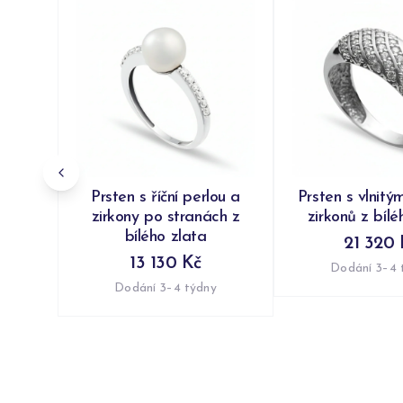
Prsten s říční perlou a
Prsten s vlnitý
zirkony po stranách z
zirkonů z bílé
bílého zlata
21 320 
13 130 Kč
Dodání 3–4 
Dodání 3–4 týdny