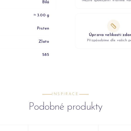
Nejste spokojeni? Vrátíme v
Bílá
≈ 3.00 g
Prsten
Úprava velikosti zd
Přizpůsobíme dle vašich p
Zlato
585
INSPIRACE
Podobné produkty