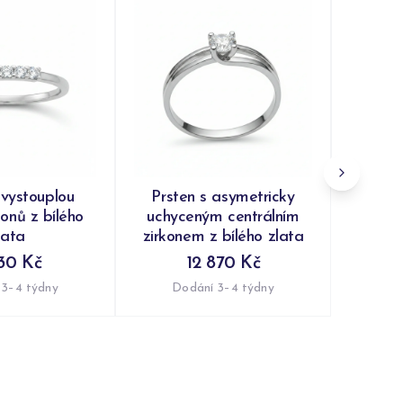
Prs
synte
čirým
Do
 vystouplou
Prsten s asymetricky
konů z bílého
uchyceným centrálním
lata
zirkonem z bílého zlata
30 Kč
12 870 Kč
 3–4 týdny
Dodání 3–4 týdny