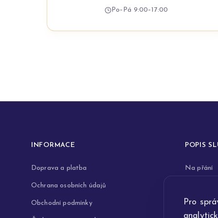
Po–Pá 9:00–17:00
INFORMACE
POPIS S
Doprava a platba
Na přání
Ochrana osobních údajů
Rytiny do 
Pro sprá
Obchodní podmínky
Opravy a 
analytic