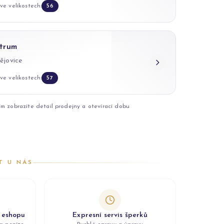
ve velikostech:
56
trum
ějovice
ve velikostech:
57
ím zobrazíte detail prodejny a otevírací dobu
T U NÁS
z eshopu
Expresní servis šperků