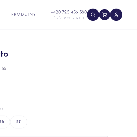
+420 725 456 580
PRODEJNY
Po-Pá: 8:00 - 17:00
to
 55
NU
56
57