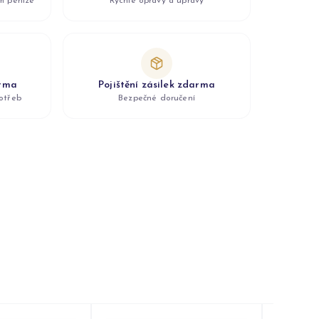
ám peníze
Rychlé opravy a úpravy
arma
Pojištění zásilek zdarma
otřeb
Bezpečné doručení