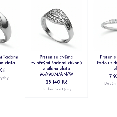
mi řadami
Prsten se dvěma
Prsten s
ho zlata
zvlněnými řadami zirkonů
řadou zir
z bílého zlata
z
Kč
96//9074/AN/W
7 9
týdny
23 140 Kč
Dodání
Dodání 3–4 týdny