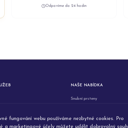
Odpovíme do 24 hodin
LUŽEB
NAŠE NABÍDKA
Snubní prsteny
prstenů
Zásnubní prsteny
vné fungování webu používáme nezbytné cookies. Pro
renovace šperků
Šperky
ké a marketingové účely můžete udělit dobrovolný souhl