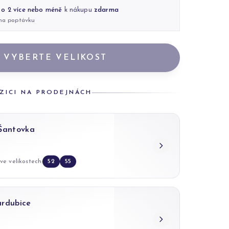
 o 2 více nebo méně
k nákupu
zdarma
 na poptávku
VYBERTE VELIKOST
ZICI NA PRODEJNÁCH
 Šantovka
ve velikostech:
52
55
ardubice