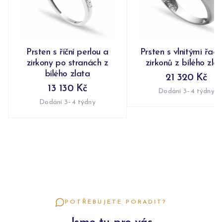
Prsten s říční perlou a
Prsten s vlnitými řad
zirkony po stranách z
zirkonů z bílého zla
bílého zlata
21 320 Kč
13 130 Kč
Dodání 3–4 týdny
Dodání 3–4 týdny
POTŘEBUJETE PORADIT?