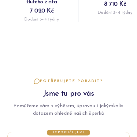
žlutého zlata
8 710 Kč
7 020 Kč
Dodání 3–4 týdny
Dodání 3–4 týdny
POTŘEBUJETE PORADIT?
Jsme tu pro vás
Pomůžeme vám s výběrem, úpravou i jakýmkoliv
dotazem ohledně našich šperků
DOPORUČUJEME