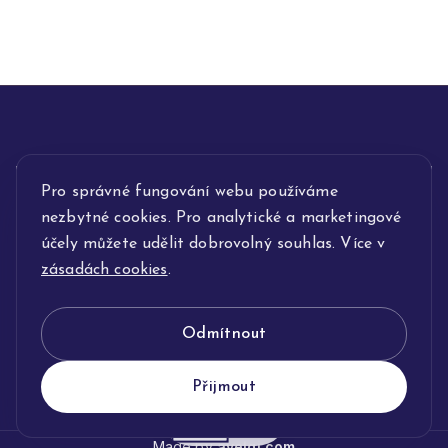
Pro správné fungování webu používáme
INFORMACE
nezbytné cookies. Pro analytické a marketingové
POPIS SLUŽEB
účely můžete udělit dobrovolný souhlas. Více v
zásadách cookies
.
NAŠE NABÍDKA
Odmítnout
KLENOTNICTVÍ JOLLEO
Přijmout
Made by
avelgi.com