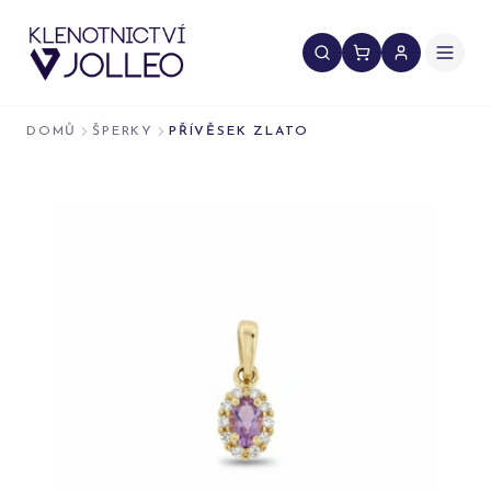
Přeskočit na obsah
DOMŮ
ŠPERKY
PŘÍVĚSEK ZLATO