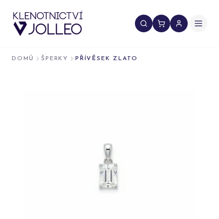
Přeskočit na obsah
DOMŮ
ŠPERKY
PŘÍVĚSEK ZLATO