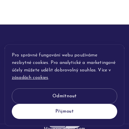
Pro správné fungování webu používáme
INFORMACE
nezbytné cookies. Pro analytické a marketingové
POPIS SLUŽEB
účely můžete udělit dobrovolný souhlas. Více v
zásadách cookies
.
NAŠE NABÍDKA
Odmítnout
KLENOTNICTVÍ JOLLEO
Přijmout
Made by
avelgi.com