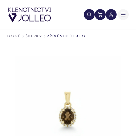
Přeskočit na obsah
DOMŮ
ŠPERKY
PŘÍVĚSEK ZLATO