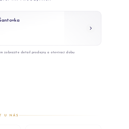
 Šantovka
ím zobrazíte detail prodejny a otevírací dobu
T U NÁS