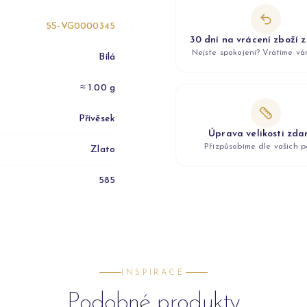
5S-VG0000345
30 dní na vrácení zboží 
Nejste spokojeni? Vrátíme v
Bílá
≈ 1.00 g
Přívěsek
Úprava velikosti zd
Přizpůsobíme dle vašich p
Zlato
585
INSPIRACE
Podobné produkty