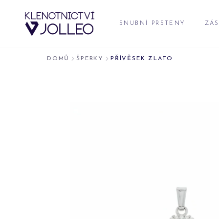
Přeskočit na obsah
SNUBNÍ PRSTENY
ZÁS
DOMŮ
ŠPERKY
PŘÍVĚSEK ZLATO