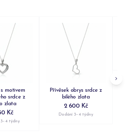
Pří
vyře
Do
 s motivem
Přívěsek obrys srdce z
ého srdce z
bílého zlata
ho zlata
2 600 Kč
50 Kč
Dodání 3–4 týdny
 3–4 týdny