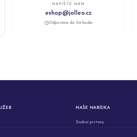
NAPIŠTE NÁM
eshop@jolleo.cz
Odpovíme do 24 hodin
LUŽEB
NAŠE NABÍDKA
Snubní prsteny
prstenů
Zásnubní prsteny