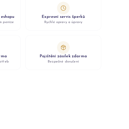
z eshopu
Expresní servis šperků
ám peníze
Rychlé opravy a úpravy
arma
Pojištění zásilek zdarma
otřeb
Bezpečné doručení