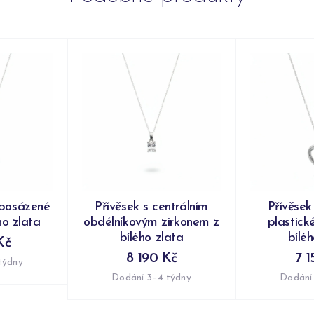
 posázené
Přívěsek s centrálním
Přívěsek
ho zlata
obdélníkovým zirkonem z
plastick
bílého zlata
bílé
Kč
8 190 Kč
7 1
týdny
Dodání 3–4 týdny
Dodání