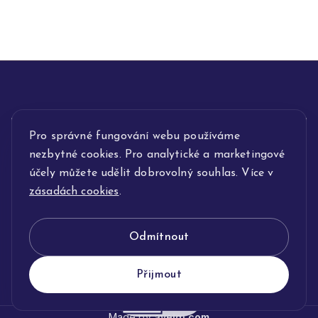
Pro správné fungování webu používáme
INFORMACE
nezbytné cookies. Pro analytické a marketingové
POPIS SLUŽEB
účely můžete udělit dobrovolný souhlas. Více v
zásadách cookies
.
NAŠE NABÍDKA
Odmítnout
KLENOTNICTVÍ JOLLEO
Přijmout
Made by
avelgi.com