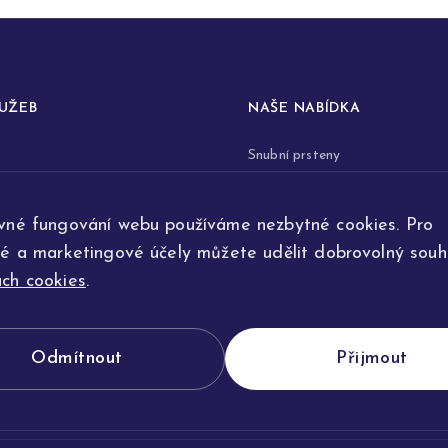
LUŽEB
NAŠE NABÍDKA
Snubní prsteny
prstenů
Zásnubní prsteny
vné fungování webu používáme nezbytné cookies. Pro
renovace šperků
Šperky
ké a marketingové účely můžete udělit dobrovolný souhl
ta
Na přání
ch cookies
.
e výroby
Odmítnout
Přijmout