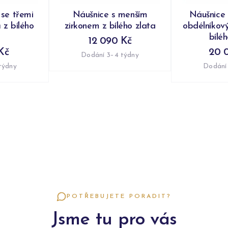
 se třemi
Náušnice s menším
Náušnice 
 z bílého
zirkonem z bílého zlata
obdélníkov
bílé
12 090 Kč
Kč
20 
Dodání 3–4 týdny
týdny
Dodání
POTŘEBUJETE PORADIT?
Jsme tu pro vás