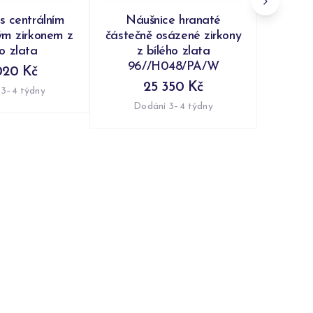
s centrálním
Náušnice hranaté
ým zirkonem z
částečně osázené zirkony
ho zlata
z bílého zlata
96//H048/PA/W
020 Kč
25 350 Kč
 3–4 týdny
Dodání 3–4 týdny