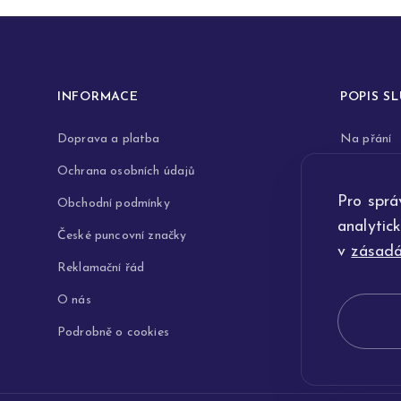
INFORMACE
POPIS S
Doprava a platba
Na přání
Ochrana osobních údajů
Rytiny do 
Pro sprá
Obchodní podmínky
Opravy a 
analytic
České puncovní značky
Výkup zla
v
zásadá
Reklamační řád
Technologi
O nás
Podrobně o cookies