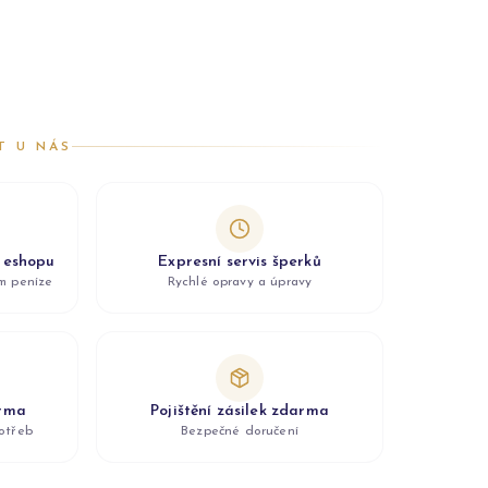
T U NÁS
z eshopu
Expresní servis šperků
ám peníze
Rychlé opravy a úpravy
arma
Pojištění zásilek zdarma
otřeb
Bezpečné doručení