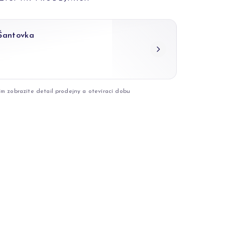
 Šantovka
ím zobrazíte detail prodejny a otevírací dobu