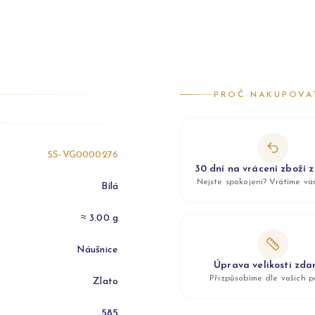
PROČ NAKUPOVA
5S-VG0000276
30 dní na vrácení zboží 
Nejste spokojeni? Vrátíme v
Bílá
≈ 3.00 g
Náušnice
Úprava velikosti zd
Přizpůsobíme dle vašich p
Zlato
585