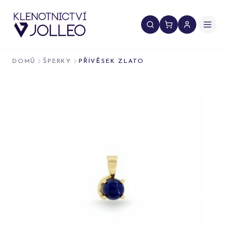
Přeskočit na obsah
DOMŮ
ŠPERKY
PŘÍVĚSEK ZLATO