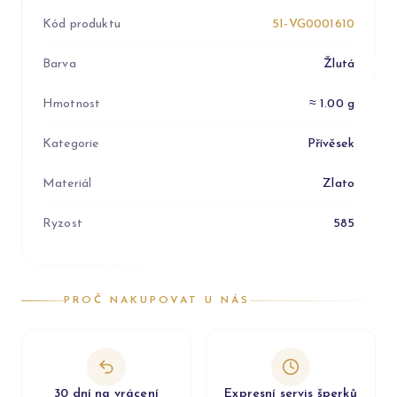
Kód produktu
5I-VG0001610
Barva
Žlutá
Hmotnost
≈ 1.00 g
Kategorie
Přívěsek
Materiál
Zlato
Ryzost
585
PROČ NAKUPOVAT U NÁS
30 dní na vrácení
Expresní servis šperků