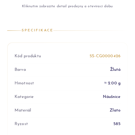
Kliknutím zobrazíte detail prodejny a otevírací dobu
SPECIFIKACE
Kód produktu
5S-CG0000426
Barva
Žlutá
Hmotnost
≈ 2.00 g
Kategorie
Náušnice
Materiál
Zlato
Ryzost
585