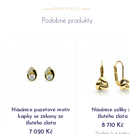
INSPIRACE
Podobné produkty
Náušnice puzetové motiv
Náušnice uzlíky ze
kapky se zirkony ze
žlutého zlata
žlutého zlata
8 710 Kč
7 020 Kč
Dodání 3–4 týdny