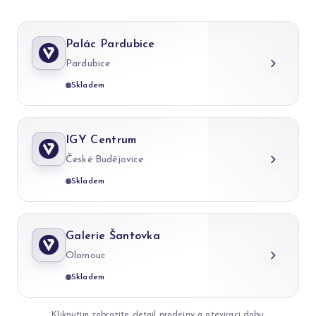
Palác Pardubice
Pardubice
Skladem
IGY Centrum
České Budějovice
Skladem
Galerie Šantovka
Olomouc
Skladem
Kliknutím zobrazíte detail prodejny a otevírací dobu