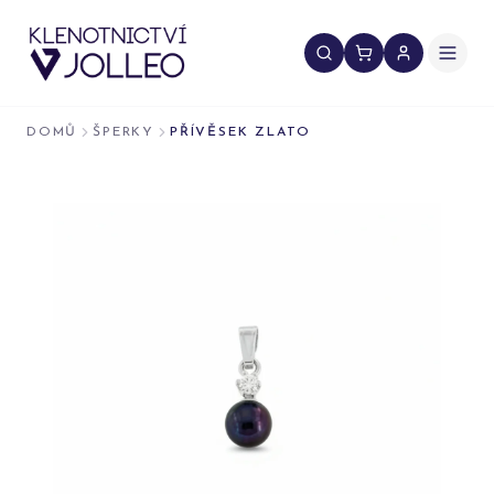
Přeskočit na obsah
DOMŮ
ŠPERKY
PŘÍVĚSEK ZLATO