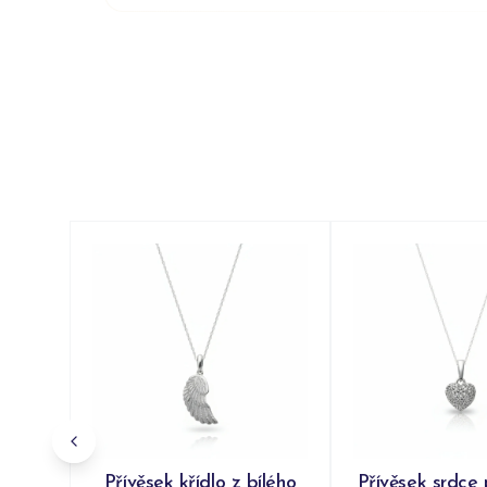
Přívěsek křídlo z bílého
Přívěsek srdce