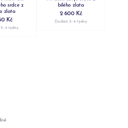
ého srdce z
bílého zlata
ho zlata
2 600 Kč
50 Kč
Dodání 3–4 týdny
 3–4 týdny
dně