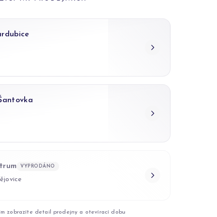
ardubice
 Šantovka
trum
VYPRODÁNO
ějovice
ím zobrazíte detail prodejny a otevírací dobu