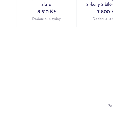
zlata
zirkony z bílé
8 510 Kč
7 800 
Dodání 3–4 týdny
Dodání 3–4 
Po