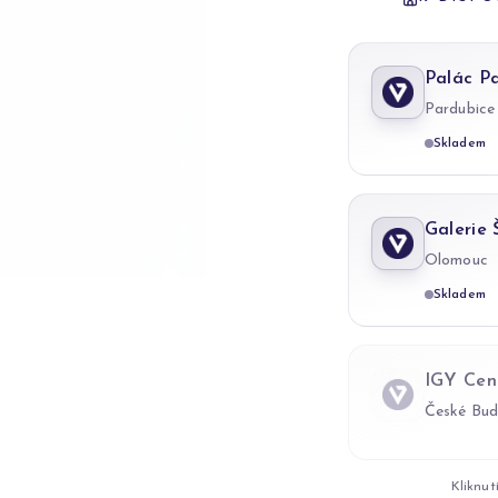
Palác P
Pardubice
Skladem
Galerie
Olomouc
Skladem
IGY Cen
České Bud
Kliknut