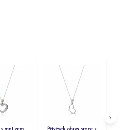
Pří
vyře
Do
 s motivem
Přívěsek obrys srdce z