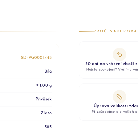
PROČ NAKUPOVA
5D-VG0001445
30 dní na vrácení zboží 
Nejste spokojeni? Vrátíme v
Bílá
≈ 1.00 g
Přívěsek
Úprava velikosti zd
Přizpůsobíme dle vašich p
Zlato
585