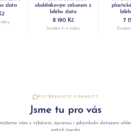
ho zlata
obdélníkovým zirkonem z
plastick
bílého zlata
bílé
Kč
8 190 Kč
7 1
týdny
Dodání 3–4 týdny
Dodání
POTŘEBUJETE PORADIT?
Jsme tu pro vás
můžeme vám s výběrem, úpravou i jakýmkoliv dotazem ohle
našich šperků