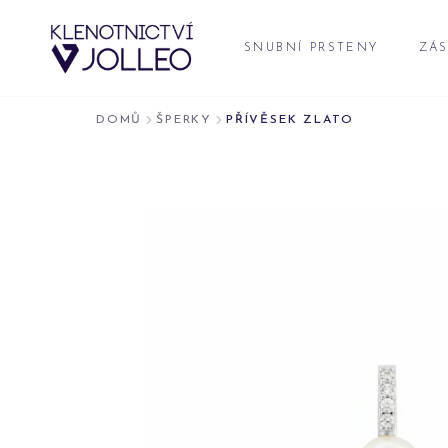
Přeskočit na obsah
SNUBNÍ PRSTENY
ZÁS
DOMŮ
ŠPERKY
PŘÍVĚSEK ZLATO