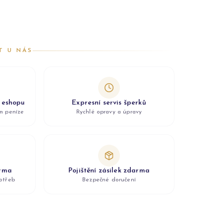
T U NÁS
z eshopu
Expresní servis šperků
ám peníze
Rychlé opravy a úpravy
arma
Pojištění zásilek zdarma
otřeb
Bezpečné doručení