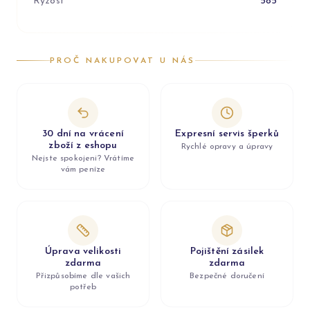
Ryzost
585
PROČ NAKUPOVAT U NÁS
30 dní na vrácení
Expresní servis šperků
zboží z eshopu
Rychlé opravy a úpravy
Nejste spokojeni? Vrátíme
vám peníze
Úprava velikosti
Pojištění zásilek
zdarma
zdarma
Přizpůsobíme dle vašich
Bezpečné doručení
potřeb