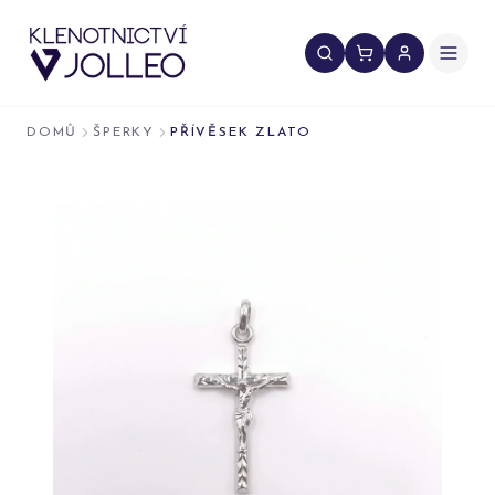
Přeskočit na obsah
DOMŮ
ŠPERKY
PŘÍVĚSEK ZLATO