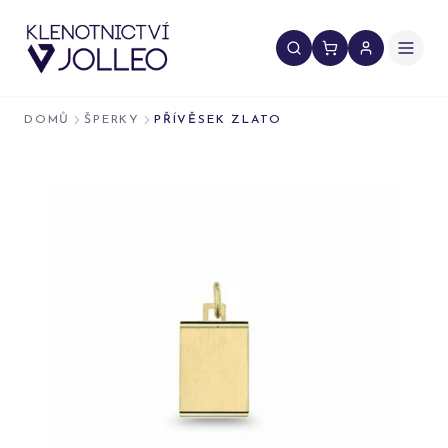
Přeskočit na obsah
DOMŮ
ŠPERKY
PŘÍVĚSEK ZLATO