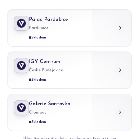
Palác Pardubice
Pardubice
Skladem
IGY Centrum
České Budějovice
Skladem
Galerie Šantovka
Olomouc
Skladem
Kliknutím zobrazíte detail prodejny a otevírací dobu