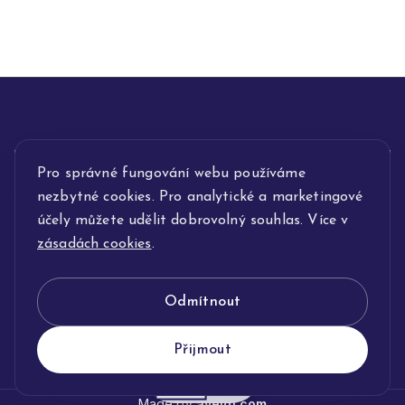
Pro správné fungování webu používáme
INFORMACE
nezbytné cookies. Pro analytické a marketingové
POPIS SLUŽEB
účely můžete udělit dobrovolný souhlas. Více v
zásadách cookies
.
NAŠE NABÍDKA
Odmítnout
KLENOTNICTVÍ JOLLEO
Přijmout
Made by
avelgi.com