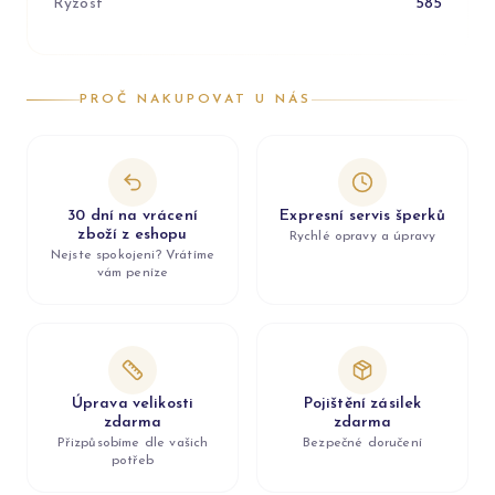
Ryzost
585
PROČ NAKUPOVAT U NÁS
30 dní na vrácení
Expresní servis šperků
zboží z eshopu
Rychlé opravy a úpravy
Nejste spokojeni? Vrátíme
vám peníze
Úprava velikosti
Pojištění zásilek
zdarma
zdarma
Přizpůsobíme dle vašich
Bezpečné doručení
potřeb