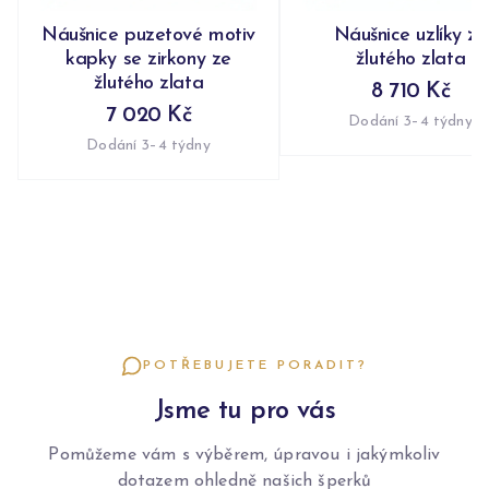
Náušnice puzetové motiv
Náušnice uzlíky ze
kapky se zirkony ze
žlutého zlata
žlutého zlata
8 710 Kč
7 020 Kč
Dodání 3–4 týdny
Dodání 3–4 týdny
POTŘEBUJETE PORADIT?
Jsme tu pro vás
Pomůžeme vám s výběrem, úpravou i jakýmkoliv
dotazem ohledně našich šperků