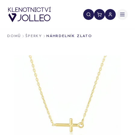
Přeskočit na obsah
DOMŮ
ŠPERKY
NÁHRDELNÍK ZLATO