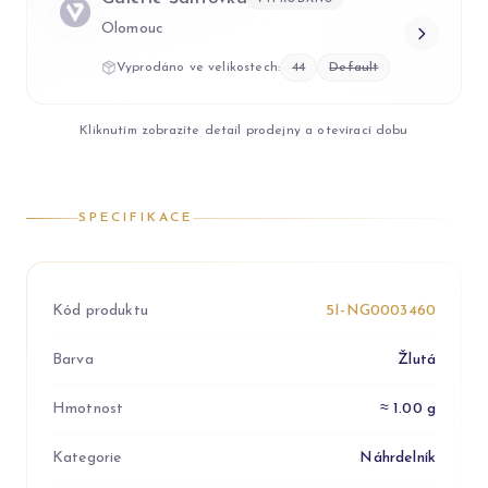
Olomouc
Vyprodáno ve velikostech:
44
Default
Kliknutím zobrazíte detail prodejny a otevírací dobu
SPECIFIKACE
Kód produktu
5I-NG0003460
Barva
Žlutá
Hmotnost
≈ 1.00 g
Kategorie
Náhrdelník