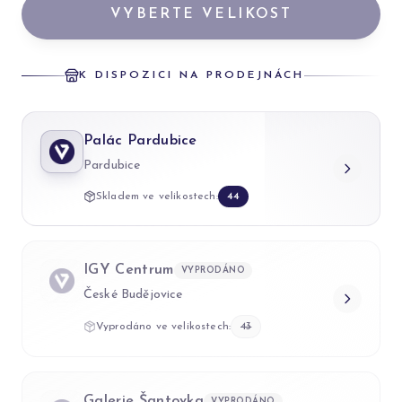
VYBERTE VELIKOST
K DISPOZICI NA PRODEJNÁCH
Palác Pardubice
Pardubice
Skladem ve velikostech:
44
IGY Centrum
VYPRODÁNO
České Budějovice
Vyprodáno ve velikostech:
43
Galerie Šantovka
VYPRODÁNO