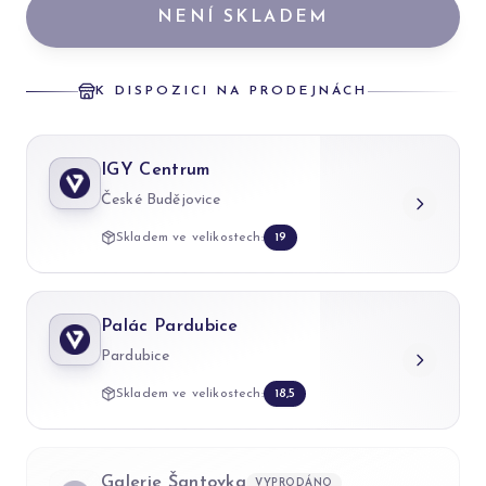
NENÍ SKLADEM
K DISPOZICI NA PRODEJNÁCH
IGY Centrum
České Budějovice
Skladem ve velikostech:
19
Palác Pardubice
Pardubice
Skladem ve velikostech:
18,5
Galerie Šantovka
VYPRODÁNO