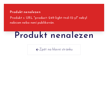
Přeskočit na obsah
Produkt nenalezen
Produkt s URL "product-249-light-tnd-12-yl" nebyl
nalezen nebo není publikován.
Produkt nenalezen
Zpět na hlavní stránku