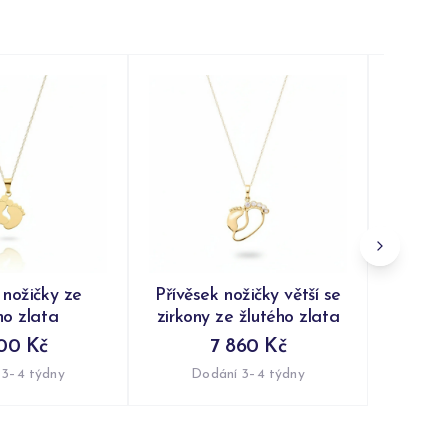
Přívěs
komb
Do
 nožičky ze
Přívěsek nožičky větší se
ho zlata
zirkony ze žlutého zlata
00 Kč
7 860 Kč
 3–4 týdny
Dodání 3–4 týdny