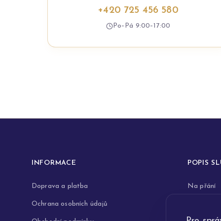
+420 725 456 580
Po–Pá 9:00–17:00
INFORMACE
POPIS S
Doprava a platba
Na přání
Ochrana osobních údajů
Rytiny do 
Pro sprá