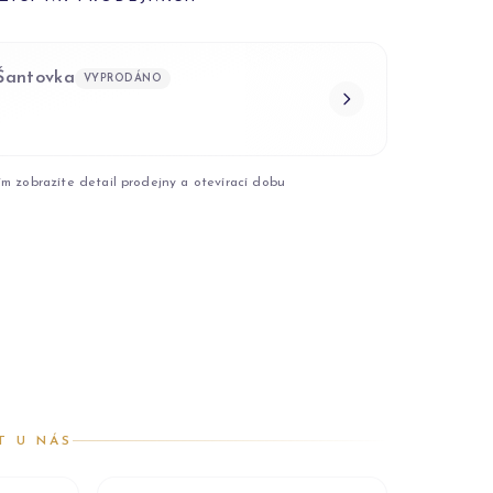
 Šantovka
VYPRODÁNO
ím zobrazíte detail prodejny a otevírací dobu
T U NÁS