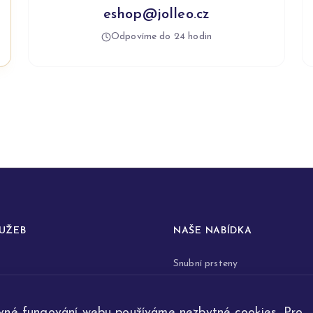
eshop@jolleo.cz
Odpovíme do 24 hodin
LUŽEB
NAŠE NABÍDKA
Snubní prsteny
prstenů
Zásnubní prsteny
vné fungování webu používáme nezbytné cookies. Pro