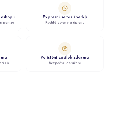
z eshopu
Expresní servis šperků
ám peníze
Rychlé opravy a úpravy
arma
Pojištění zásilek zdarma
otřeb
Bezpečné doručení