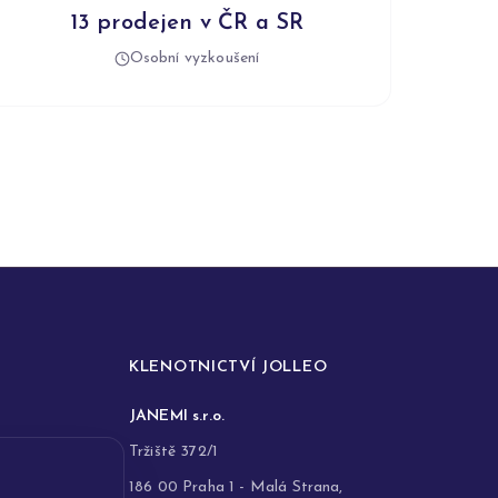
13 prodejen v ČR a SR
Osobní vyzkoušení
KLENOTNICTVÍ JOLLEO
JANEMI s.r.o.
Tržiště 372/1
186 00 Praha 1 - Malá Strana,