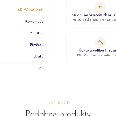
5S-VG0000451
30 dní na vrácení zboží 
Nejste spokojeni? Vrátíme v
Kombinace
≈ 1.00 g
Přívěsek
Úprava velikosti zd
Přizpůsobíme dle vašich p
Zlato
585
INSPIRACE
Podobné produkty