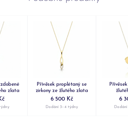
e zdobené
Přívěsek proplétaný se
Přívěsek
ého zlata
zirkony ze žlutého zlata
žluté
Kč
6 500 Kč
6 3
týdny
Dodání 3–4 týdny
Dodání