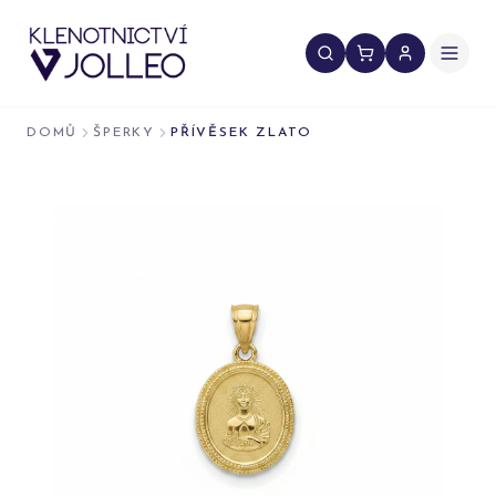
Přeskočit na obsah
DOMŮ
ŠPERKY
PŘÍVĚSEK ZLATO