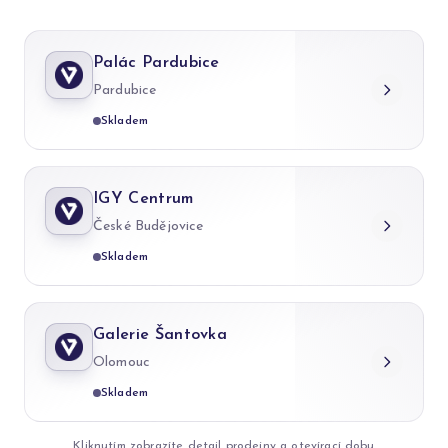
Palác Pardubice
Pardubice
Skladem
IGY Centrum
České Budějovice
Skladem
Galerie Šantovka
Olomouc
Skladem
Kliknutím zobrazíte detail prodejny a otevírací dobu