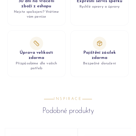
30 dní na vrácení
Expresní servis šperků
zboží z eshopu
Rychlé opravy a úpravy
Nejste spokojeni? Vrátíme
vám peníze
Úprava velikosti
Pojištění zásilek
zdarma
zdarma
Přizpůsobíme dle vašich
Bezpečné doručení
potřeb
INSPIRACE
Podobné produkty