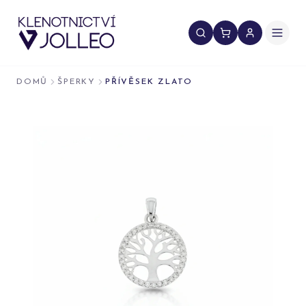
Přeskočit na obsah
DOMŮ
ŠPERKY
PŘÍVĚSEK ZLATO