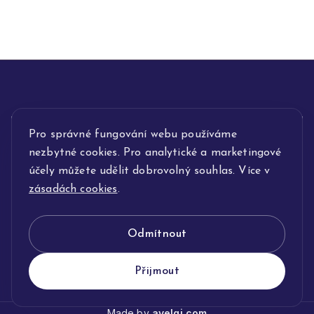
INFORMACE
Pro správné fungování webu používáme
nezbytné cookies. Pro analytické a marketingové
POPIS SLUŽEB
účely můžete udělit dobrovolný souhlas. Více v
zásadách cookies
.
NAŠE NABÍDKA
Odmítnout
KLENOTNICTVÍ JOLLEO
Přijmout
Made by
avelgi.com