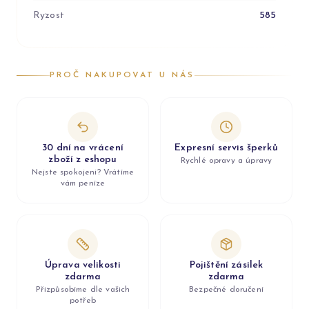
Ryzost
585
PROČ NAKUPOVAT U NÁS
30 dní na vrácení
Expresní servis šperků
zboží z eshopu
Rychlé opravy a úpravy
Nejste spokojeni? Vrátíme
vám peníze
Úprava velikosti
Pojištění zásilek
zdarma
zdarma
Přizpůsobíme dle vašich
Bezpečné doručení
potřeb