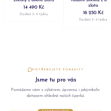
zirkony z bílého zlata
řadami zirkonů z bíl
zlata
14 490 Kč
16 250 Kč
Dodání 3–4 týdny
Dodání 3–4 týdny
POTŘEBUJETE PORADIT?
Jsme tu pro vás
Pomůžeme vám s výběrem, úpravou i jakýmkoliv
dotazem ohledně našich šperků