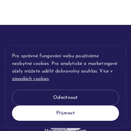
Pro správné fungování webu používáme
INFORMACE
nezbytné cookies. Pro analytické a marketingové
POPIS SLUŽEB
účely můžete udělit dobrovolný souhlas. Více v
zásadách cookies
.
NAŠE NABÍDKA
Odmítnout
KLENOTNICTVÍ JOLLEO
Přijmout
Made by
avelgi.com