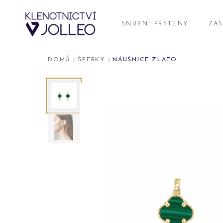
Přeskočit na obsah
SNUBNÍ PRSTENY
ZÁS
DOMŮ
ŠPERKY
NÁUŠNICE ZLATO