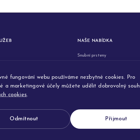
LUŽEB
NAŠE NABÍDKA
Snubní prsteny
prstenů
Zásnubní prsteny
vné fungování webu používáme nezbytné cookies. Pro
renovace šperků
Šperky
ké a marketingové účely můžete udělit dobrovolný souhl
ta
Na přání
ch cookies
.
e výroby
Odmítnout
Přijmout