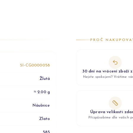
PROČ NAKUPOVA
5I-CG0000058
30 dní na vrácení zboží 
Nejste spokojeni? Vrátíme v
Žlutá
≈ 2.00 g
Náušnice
Úprava velikosti zd
Přizpůsobíme dle vašich p
Zlato
585