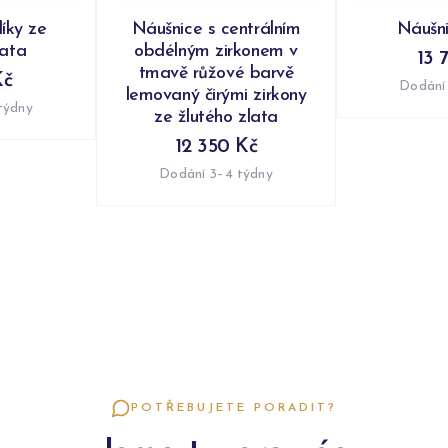
íky ze
Náušnice s centrálním
Náušni
lata
obdélným zirkonem v
13 
tmavě růžové barvě
Kč
Dodání
lemovaný čirými zirkony
týdny
ze žlutého zlata
12 350 Kč
Dodání 3–4 týdny
POTŘEBUJETE PORADIT?