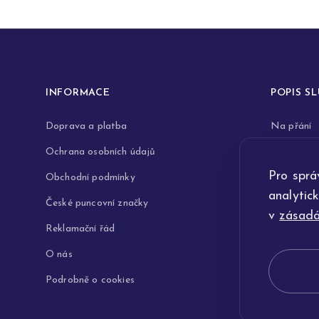
INFORMACE
POPIS S
Doprava a platba
Na přání
Ochrana osobních údajů
Rytiny do 
Pro sprá
Obchodní podmínky
Opravy a 
analytic
České puncovní značky
Výkup zla
v
zásadá
Reklamační řád
Technologi
O nás
Podrobně o cookies