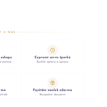
T U NÁS
z eshopu
Expresní servis šperků
ám peníze
Rychlé opravy a úpravy
arma
Pojištění zásilek zdarma
otřeb
Bezpečné doručení