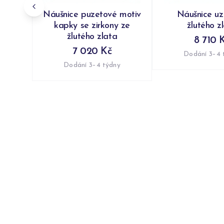
Náušnice puzetové motiv
Náušnice uzl
kapky se zirkony ze
žlutého z
žlutého zlata
8 710 
7 020 Kč
Dodání 3–4 
Dodání 3–4 týdny