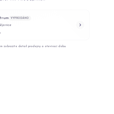
trum
VYPRODÁNO
ějovice
o
ím zobrazíte detail prodejny a otevírací dobu