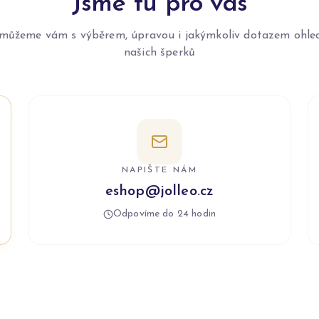
Jsme tu pro vás
můžeme vám s výběrem, úpravou i jakýmkoliv dotazem ohle
našich šperků
NAPIŠTE NÁM
eshop@jolleo.cz
Odpovíme do 24 hodin