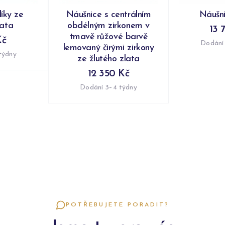
íky ze
Náušnice s centrálním
Náušni
lata
obdélným zirkonem v
13 
tmavě růžové barvě
Kč
Dodání
lemovaný čirými zirkony
týdny
ze žlutého zlata
12 350 Kč
Dodání 3–4 týdny
POTŘEBUJETE PORADIT?