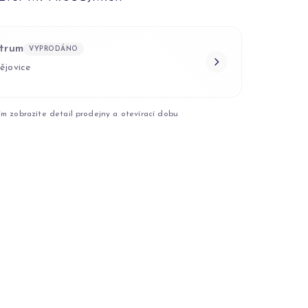
trum
VYPRODÁNO
ějovice
ím zobrazíte detail prodejny a otevírací dobu