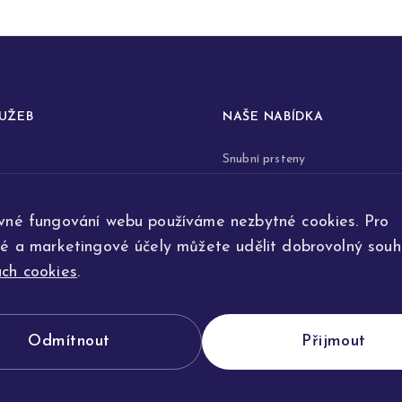
LUŽEB
NAŠE NABÍDKA
Snubní prsteny
prstenů
Zásnubní prsteny
vné fungování webu používáme nezbytné cookies. Pro
renovace šperků
Šperky
ké a marketingové účely můžete udělit dobrovolný souhl
ta
Na přání
ch cookies
.
e výroby
Odmítnout
Přijmout