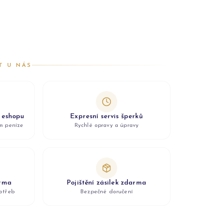
T U NÁS
z eshopu
Expresní servis šperků
ám peníze
Rychlé opravy a úpravy
arma
Pojištění zásilek zdarma
otřeb
Bezpečné doručení