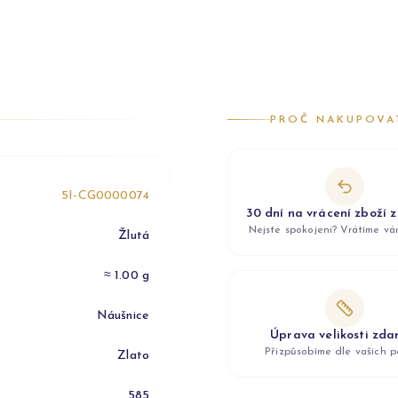
PROČ NAKUPOVA
5I-CG0000074
30 dní na vrácení zboží 
Nejste spokojeni? Vrátíme v
Žlutá
≈ 1.00 g
Náušnice
Úprava velikosti zd
Přizpůsobíme dle vašich p
Zlato
585