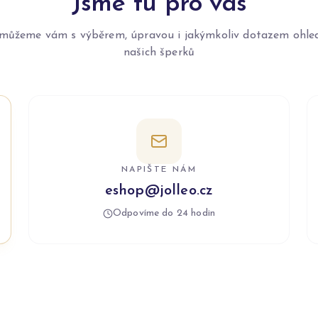
Jsme tu pro vás
můžeme vám s výběrem, úpravou i jakýmkoliv dotazem ohle
našich šperků
NAPIŠTE NÁM
eshop@jolleo.cz
Odpovíme do 24 hodin