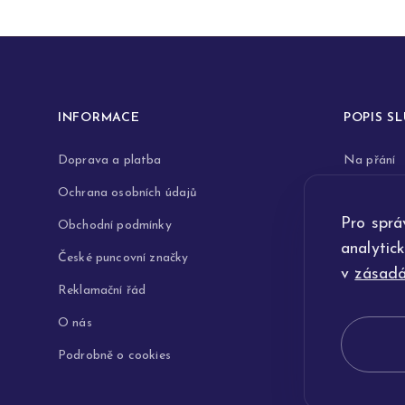
INFORMACE
POPIS S
Doprava a platba
Na přání
Ochrana osobních údajů
Rytiny do 
Pro sprá
Obchodní podmínky
Opravy a 
analytic
České puncovní značky
Výkup zla
v
zásadá
Reklamační řád
Technologi
O nás
Podrobně o cookies