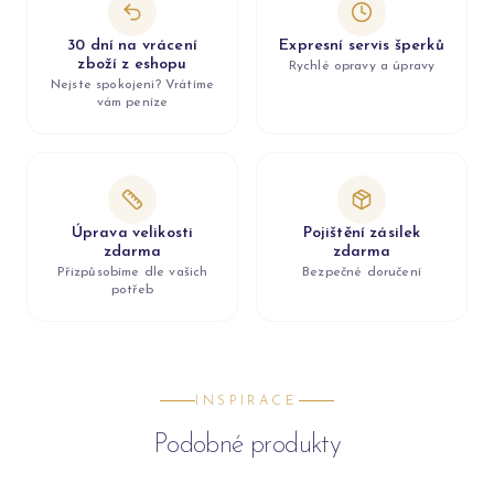
30 dní na vrácení
Expresní servis šperků
zboží z eshopu
Rychlé opravy a úpravy
Nejste spokojeni? Vrátíme
vám peníze
Úprava velikosti
Pojištění zásilek
zdarma
zdarma
Přizpůsobíme dle vašich
Bezpečné doručení
potřeb
INSPIRACE
Podobné produkty