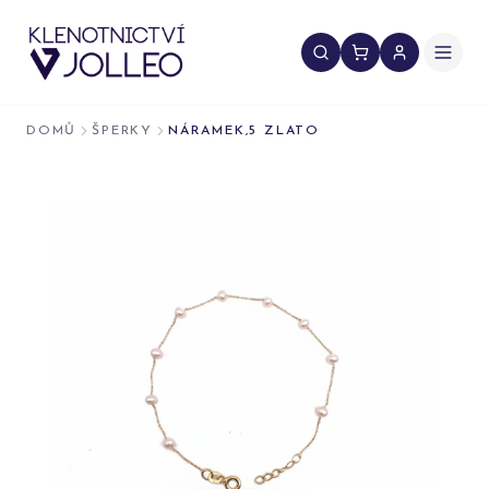
Přeskočit na obsah
DOMŮ
ŠPERKY
NÁRAMEK,5 ZLATO