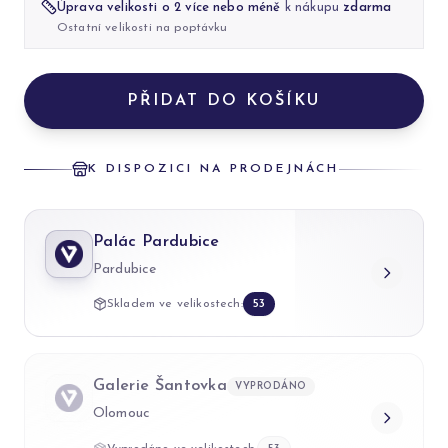
Úprava velikosti o 2 více nebo méně
k nákupu
zdarma
Ostatní velikosti na poptávku
PŘIDAT DO KOŠÍKU
K DISPOZICI NA PRODEJNÁCH
Palác Pardubice
Pardubice
Skladem ve velikostech:
53
Galerie Šantovka
VYPRODÁNO
Olomouc