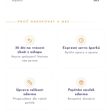
Ryzost
585
PROČ NAKUPOVAT U NÁS
30 dní na vrácení
Expresní servis šperků
zboží z eshopu
Rychlé opravy a úpravy
Nejste spokojeni? Vrátíme
vám peníze
Úprava velikosti
Pojištění zásilek
zdarma
zdarma
Přizpůsobíme dle vašich
Bezpečné doručení
potřeb