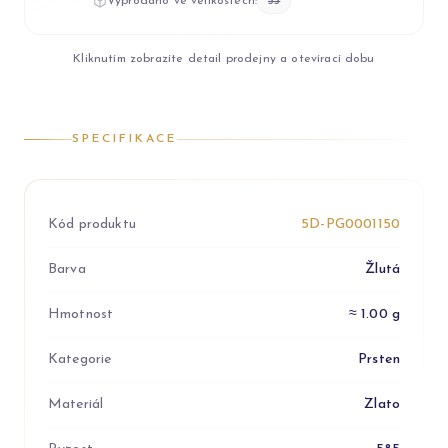
Vyprodáno ve velikostech:
53
Kliknutím zobrazíte detail prodejny a otevírací dobu
SPECIFIKACE
Kód produktu
5D-PG0001150
Barva
Žlutá
Hmotnost
≈ 1.00 g
Kategorie
Prsten
Materiál
Zlato