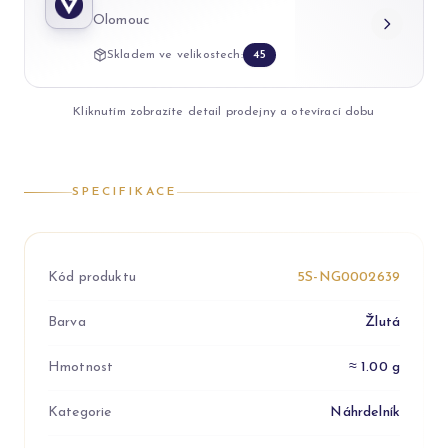
Olomouc
Skladem ve velikostech:
45
Kliknutím zobrazíte detail prodejny a otevírací dobu
SPECIFIKACE
Kód produktu
5S-NG0002639
Barva
Žlutá
Hmotnost
≈ 1.00 g
Kategorie
Náhrdelník