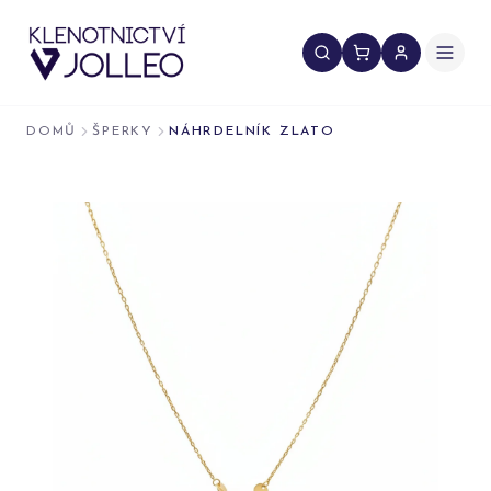
Přeskočit na obsah
DOMŮ
ŠPERKY
NÁHRDELNÍK ZLATO