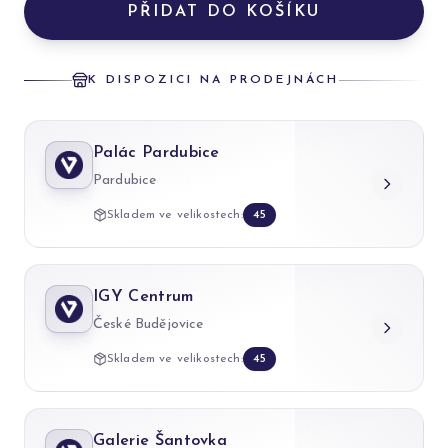
PŘIDAT DO KOŠÍKU
K DISPOZICI NA PRODEJNÁCH
Palác Pardubice
Pardubice
Skladem ve velikostech:
45
IGY Centrum
České Budějovice
Skladem ve velikostech:
45
Galerie Šantovka