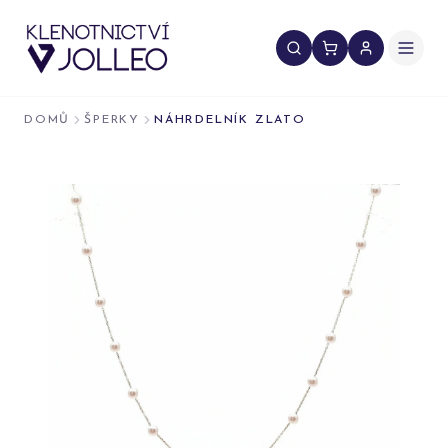
Přeskočit na obsah
DOMŮ
ŠPERKY
NÁHRDELNÍK ZLATO