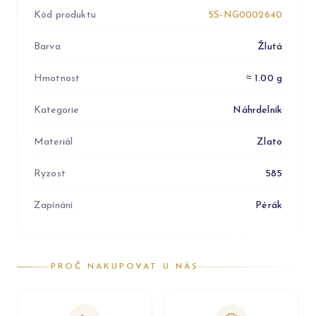
Kód produktu
5S-NG0002640
Barva
Žlutá
Hmotnost
≈ 1.00 g
Kategorie
Náhrdelník
Materiál
Zlato
Ryzost
585
Zapínání
Pérák
PROČ NAKUPOVAT U NÁS