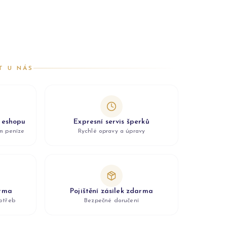
T U NÁS
z eshopu
Expresní servis šperků
ám peníze
Rychlé opravy a úpravy
arma
Pojištění zásilek zdarma
otřeb
Bezpečné doručení