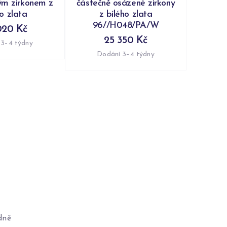
ým zirkonem z
částečně osázené zirkony
ho zlata
z bílého zlata
96//H048/PA/W
020 Kč
25 350 Kč
 3–4 týdny
Dodání 3–4 týdny
dně