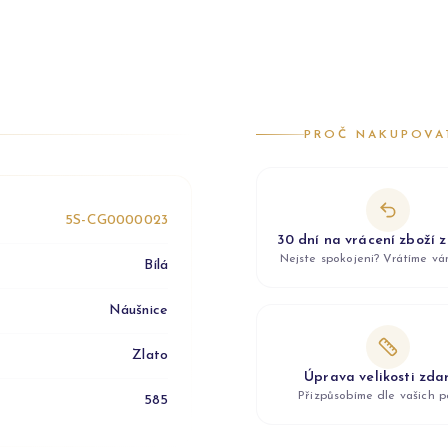
PROČ NAKUPOVA
5S-CG0000023
30 dní na vrácení zboží 
Nejste spokojeni? Vrátíme v
Bílá
Náušnice
Zlato
Úprava velikosti zd
Přizpůsobíme dle vašich p
585