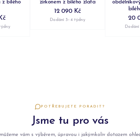
 z bílého
zirkonem z bílého zlata
obdélníkov
bílé
12 090 Kč
Kč
20 
Dodání 3–4 týdny
týdny
Dodání
POTŘEBUJETE PORADIT?
Jsme tu pro vás
můžeme vám s výběrem, úpravou i jakýmkoliv dotazem ohle