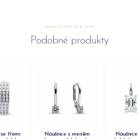
INSPIRACE
Podobné produkty
 se třemi
Náušnice s menším
Náušnice 