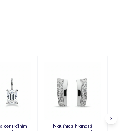
Náušn
kroužk
Do
s centrálním
Náušnice hranaté