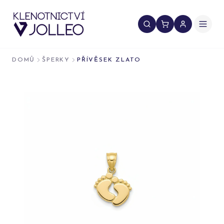
Přeskočit na obsah
DOMŮ
ŠPERKY
PŘÍVĚSEK ZLATO