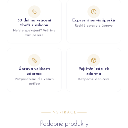
30 dní na vrácení
Expresní servis šperků
zboží z eshopu
Rychlé opravy a úpravy
Nejste spokojeni? Vrátíme
vám peníze
Úprava velikosti
Pojištění zásilek
zdarma
zdarma
Přizpůsobíme dle vašich
Bezpečné doručení
potřeb
INSPIRACE
Podobné produkty