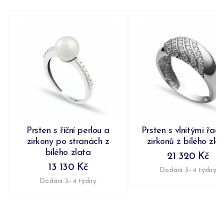
Prsten s říční perlou a
Prsten s vlnitými řad
zirkony po stranách z
zirkonů z bílého zla
bílého zlata
21 320 Kč
13 130 Kč
Dodání 3–4 týdny
Dodání 3–4 týdny