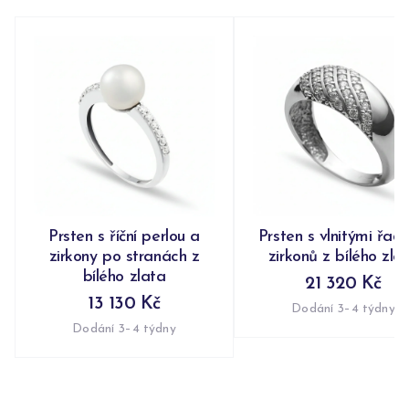
Prsten s říční perlou a
Prsten s vlnitými řad
zirkony po stranách z
zirkonů z bílého zla
bílého zlata
21 320 Kč
13 130 Kč
Dodání 3–4 týdny
Dodání 3–4 týdny